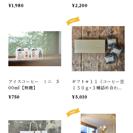
８・＃９【各50ｇ詰め合
ン 中煎り 200g
¥1,980
¥2,200
わせ】
アイスコーヒー ミニ 5
ギフト＃１１《コーヒー豆
00ml【無糖】
１５０ｇ×３種詰め合わ
せ》
¥750
¥5,010