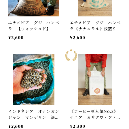
エチオピア グジ ハンベ
エチオピア グジ ハンベ
ラ 【ウォッシュド】
ラ《ナチュラル》浅煎り
浅煎り 200g
200g
¥2,600
¥2,600
インドネシア オナンガン
《コーヒー豆人気No.2》
ジャン マンデリン 深煎
ケニア カサクワ・ファク
り 200g
トリー 中煎り 200g
¥2,600
¥2,300