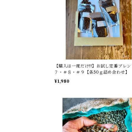
【購入は一度だけ!!】お試し定番ブレン
７・＃８・＃９【各50ｇ詰め合わせ】
¥1,980