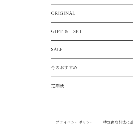
BLEND
ORIGINAL
浅煎り
STRAIGHT
ICED COFFEE
GIFT ＆ SET
中煎り
浅煎り
PREMIUM
COFFEE BAG
COFFEE BAG
SALE
深煎り
中煎り
酸味系
CAFE AU LAIT BASE
ICED COFFEE
今のおすすめ
深煎り
バランス系
08CAN
CAFE AU LAIT BASE
定期便
苦み系
100g
プライバシーポリシー
特定商取引法に