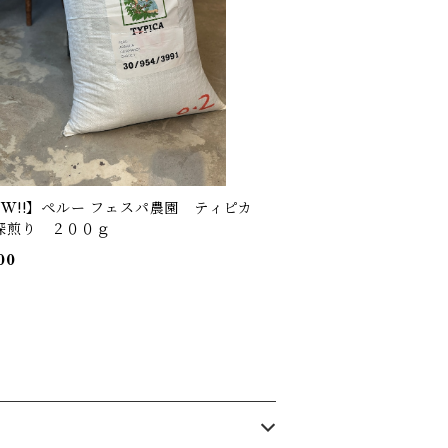
EW!!】ペルー フェスパ農園 ティピカ
深煎り ２００ｇ
00