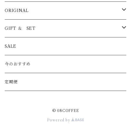
BLEND
ORIGINAL
浅煎り
STRAIGHT
ICED COFFEE
GIFT ＆ SET
中煎り
浅煎り
PREMIUM
COFFEE BAG
COFFEE BAG
SALE
深煎り
中煎り
酸味系
CAFE AU LAIT BASE
ICED COFFEE
今のおすすめ
深煎り
バランス系
08CAN
CAFE AU LAIT BASE
定期便
苦み系
© 08COFFEE
100g
Powered by