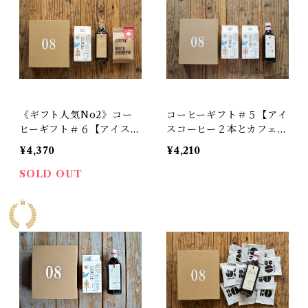
《ギフト人気No2》コー
コーヒーギフト＃５【アイ
ヒーギフト＃６【アイスコ
スコーヒー２本とカフェオ
ーヒー、コーヒーバッグ、
レベースのセット】
¥4,370
¥4,210
カフェオレベースのセッ
ト】
SOLD OUT