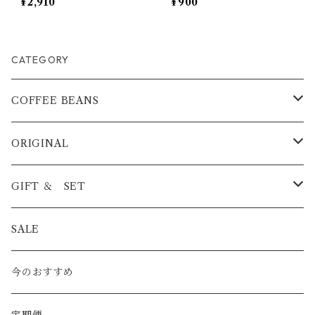
¥2,910
¥900
CATEGORY
COFFEE BEANS
BLEND
ORIGINAL
浅煎り
STRAIGHT
ICED COFFEE
GIFT ＆ SET
中煎り
浅煎り
PREMIUM
COFFEE BAG
COFFEE BAG
SALE
深煎り
中煎り
酸味系
CAFE AU LAIT BASE
ICED COFFEE
今のおすすめ
深煎り
バランス系
08CAN
CAFE AU LAIT BASE