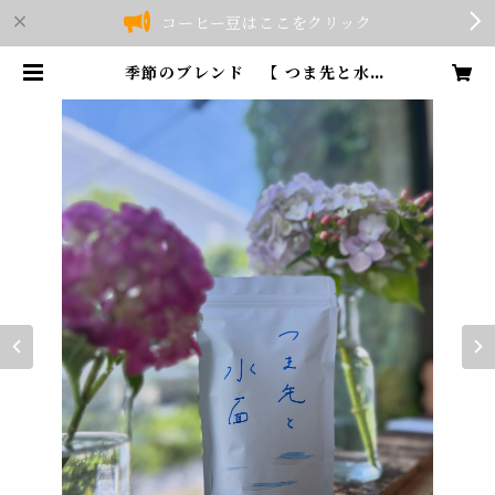
コーヒー豆はここをクリック
季節のブレンド 【 つま先と水
面 】 浅煎り 500ｇ ✳︎パッケ
ージは写真と異なります | 08COF
FEE