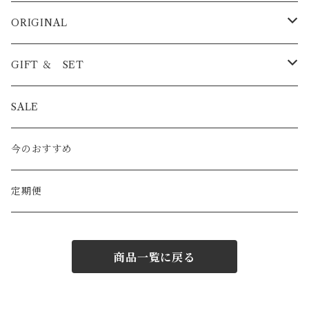
BLEND
ORIGINAL
浅煎り
STRAIGHT
ICED COFFEE
GIFT ＆ SET
中煎り
浅煎り
PREMIUM
COFFEE BAG
COFFEE BAG
SALE
深煎り
中煎り
酸味系
CAFE AU LAIT BASE
ICED COFFEE
今のおすすめ
深煎り
バランス系
08CAN
CAFE AU LAIT BASE
定期便
苦み系
商品一覧に戻る
100g