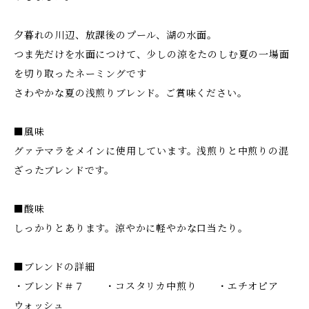
夕暮れの川辺、放課後のプール、湖の水面。
つま先だけを水面につけて、少しの涼をたのしむ夏の一場面
を切り取ったネーミングです
さわやかな夏の浅煎りブレンド。ご賞味ください。
■風味
グァテマラをメインに使用しています。浅煎りと中煎りの混
ざったブレンドです。
■酸味
しっかりとあります。涼やかに軽やかな口当たり。
■ブレンドの詳細
・ブレンド＃７ ・コスタリカ中煎り ・エチオピア
ウォッシュ