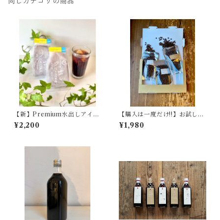
同じカテゴリの商品
【新】Premium水出しアイス
【購入は一度だけ!!】お試し定
コーヒー
番ブレンド＃７・＃８・＃９
¥2,200
¥1,980
【各50ｇ詰め合わせ】