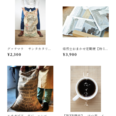
グァテマラ サンタカタリー
焙煎士おまかせ定期便【粉 10
ナ農園HAB 深煎り 200g
0g】3種 ｜送料無料｜
¥2,300
¥3,900
エチオピア グジ ハンベ
【WEB限定】 はつ恋 イル