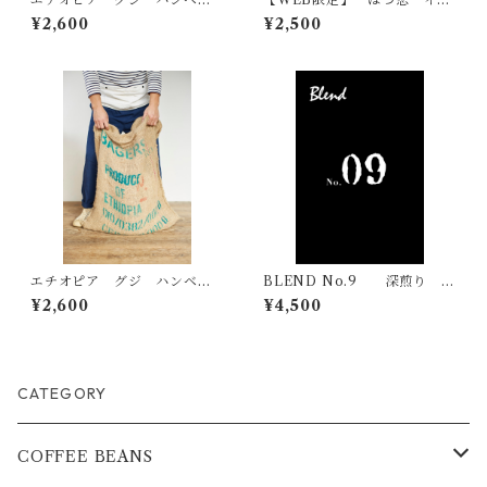
ラ 【ウォッシュド】 浅煎
ガチェフェ 浅煎り 200g
¥2,600
¥2,500
り 200g
エチオピア グジ ハンベラ
BLEND No.9 深煎り 5
《ナチュラル》浅煎り 200g
00g
¥2,600
¥4,500
CATEGORY
COFFEE BEANS