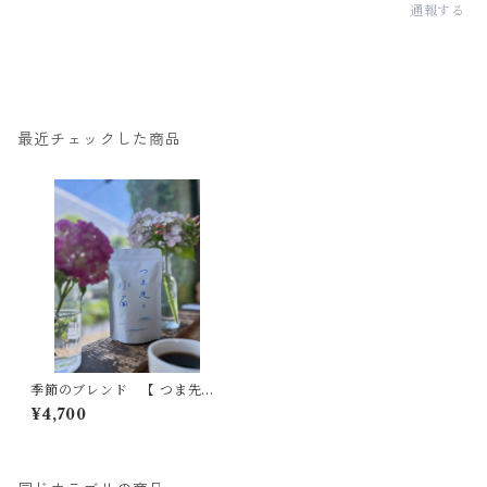
通報する
最近チェックした商品
季節のブレンド 【 つま先と
水面 】 浅煎り 500ｇ ✳︎
¥4,700
パッケージは写真と異なりま
す