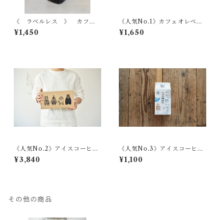
《 ラベルレス 》 カフェ
《人気No.1》カフェオレベー
オレベース 500ml
ス 500ml
¥1,450
¥1,650
《人気No.2》アイスコーヒー
《人気No.3》アイスコーヒー
ミニ 4本セット専用BOX入
レギュラーサイズ 1L【無
¥3,840
¥1,100
り
糖】
その他の商品