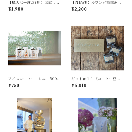
【購入は一度だけ!!】お試し定
【NEW!!】ルワンダ西部州
番ブレンド＃７・＃８・＃９
マチアゾステーション 中
¥1,980
¥2,200
【各50ｇ詰め合わせ】
煎り 200g
アイスコーヒー ミニ 500m
ギフト＃１１《コーヒー豆１
l【無糖】
５０ｇ×３種詰め合わせ》
¥750
¥5,010