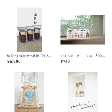
焙煎士おまかせ定期便【粉 20
アイスコーヒー ミニ 500m
0g】3種 ｜送料無料｜
l【無糖】
¥6,900
¥750