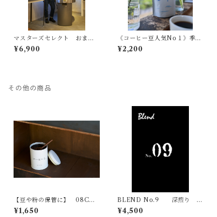
マスターズセレクト おまか
《コーヒー豆人気No１》季節
せコーヒー豆 200g×３種類
のブレンド 【 つま先と水
¥6,900
¥2,200
詰め合わせ
面 】 浅煎り 200g
その他の商品
【豆や粉の保管に】 08COF
BLEND No.9 深煎り 5
FEE オリジナルキャニスタ
00g
¥1,650
¥4,500
ー缶