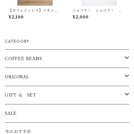
【カフェインレス】メキシ
ショコラ！ ショコラ！ 深
コ チアパス州 フライレス
煎り 200g
¥2,100
¥2,000
カ地区 中煎り 200g
CATEGORY
COFFEE BEANS
BLEND
ORIGINAL
浅煎り
STRAIGHT
ICED COFFEE
GIFT ＆ SET
中煎り
浅煎り
PREMIUM
COFFEE BAG
COFFEE BAG
SALE
深煎り
中煎り
酸味系
CAFE AU LAIT BASE
ICED COFFEE
今のおすすめ