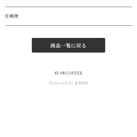
深煎り
バランス系
08CAN
CAFE AU LAIT BASE
定期便
苦み系
商品一覧に戻る
100g
200g
© 08COFFEE
Powered by
500g