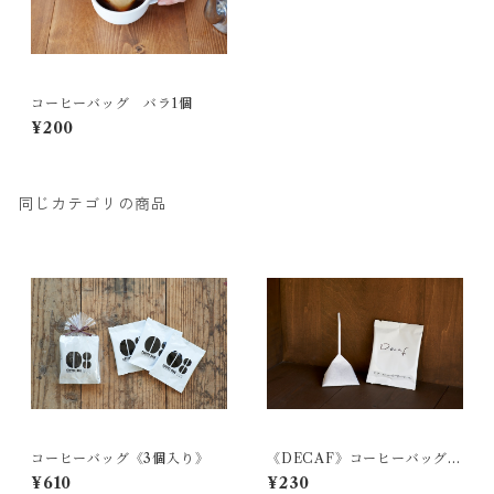
コーヒーバッグ バラ1個
¥200
同じカテゴリの商品
コーヒーバッグ《3個入り》
《DECAF》コーヒーバッグ
１個
¥610
¥230