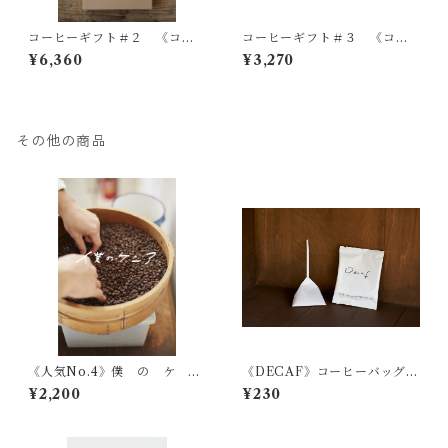
コーヒーギフト＃２ 《コー
コーヒーギフト＃３ 《コー
ヒーバッグ30個詰め合わせ》
ヒーバッグとカフェオレベー
¥6,360
¥3,270
スのセット》
その他の商品
《人気No.4》僕 の ケ
《DECAF》コーヒーバッグ
ニ ア 中深煎り 200g
１個
¥2,200
¥230