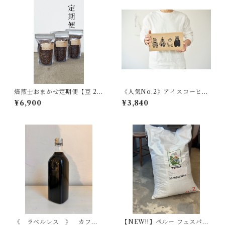
焙煎士おまかせ定期便【豆 20
《人気No.2》アイスコーヒー
0g】3種 ｜送料無料｜
ミニ 4本セット専用BOX入
¥6,900
¥3,840
り
《 ラベルレス 》 カフェ
【NEW!!】ペルー フェスパ農