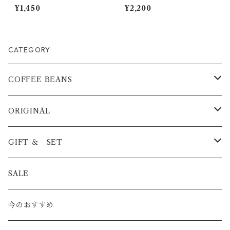
オレベース 500ml
園 ティピカ種 深煎り ２
¥1,450
¥2,200
００ｇ
CATEGORY
COFFEE BEANS
BLEND
ORIGINAL
浅煎り
STRAIGHT
ICED COFFEE
GIFT ＆ SET
中煎り
浅煎り
PREMIUM
COFFEE BAG
COFFEE BAG
SALE
深煎り
中煎り
酸味系
CAFE AU LAIT BASE
ICED COFFEE
今のおすすめ
深煎り