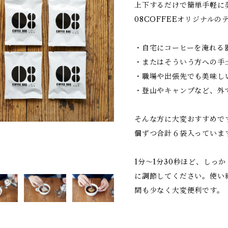
上下するだけで簡単手軽に
08COFFEEオリジナル
・自宅にコーヒーを淹れる
・またはそういう方への手
・職場や出張先でも美味し
・登山やキャンプなど、外
そんな方に大変おすすめで
個ずつ合計６袋入っていま
1分～1分30秒ほど、しっ
に調節してください。使い
間も少なく大変便利です。