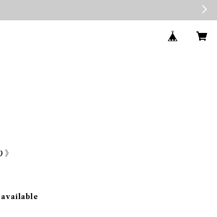
入り》
 available