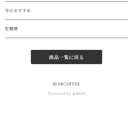
深煎り
中煎り
酸味系
CAFE AU LAIT BASE
ICED COFFEE
今のおすすめ
深煎り
バランス系
08CAN
CAFE AU LAIT BASE
定期便
苦み系
商品一覧に戻る
100g
200g
© 08COFFEE
Powered by
500g