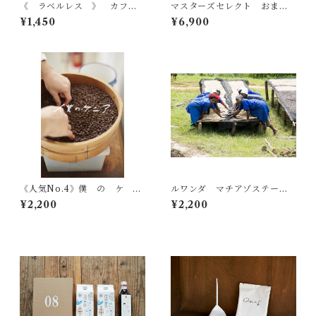
《 ラベルレス 》 カフェ
マスターズセレクト おまか
オレベース 500ml
せコーヒー豆 200g×３種類
¥1,450
¥6,900
詰め合わせ
《人気No.4》僕 の ケ
ルワンダ マチアゾステーシ
ニ ア 中深煎り 200g
ョン 中煎り 200g
¥2,200
¥2,200