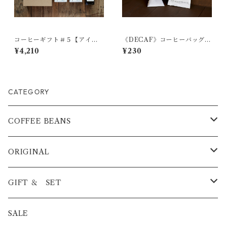
コーヒーギフト＃５【アイス
《DECAF》コーヒーバッグ
コーヒー２本とカフェオレベ
１個
¥4,210
¥230
ースのセット】
CATEGORY
COFFEE BEANS
BLEND
ORIGINAL
浅煎り
STRAIGHT
ICED COFFEE
GIFT ＆ SET
中煎り
浅煎り
PREMIUM
COFFEE BAG
COFFEE BAG
SALE