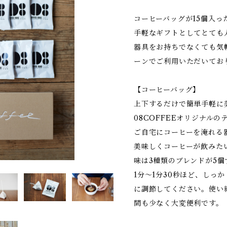
コーヒーバッグが15個入っ
手軽なギフトとしてとても
器具をお持ちでなくても気
ーンでご利用いただいてお
【コーヒーバッグ】
上下するだけで簡単手軽に
08COFFEEオリジナル
ご自宅にコーヒーを淹れる
美味しくコーヒーが飲みた
味は3種類のブレンドが5
1分～1分30秒ほど、しっ
に調節してください。使い
間も少なく大変便利です。