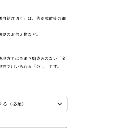
黒白結び切り」は、告別式前後の御
法要のお供え物など。
東地方ではあまり馴染みのない「金
地方で用いられる「のし」です。
。
？
する（必須）
？